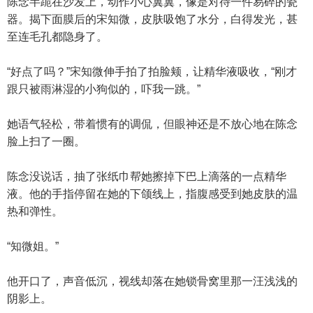
陈念半跪在沙发上，动作小心翼翼，像是对待一件易碎的瓷
器。揭下面膜后的宋知微，皮肤吸饱了水分，白得发光，甚
至连毛孔都隐身了。
“好点了吗？”宋知微伸手拍了拍脸颊，让精华液吸收，“刚才
跟只被雨淋湿的小狗似的，吓我一跳。”
她语气轻松，带着惯有的调侃，但眼神还是不放心地在陈念
脸上扫了一圈。
陈念没说话，抽了张纸巾帮她擦掉下巴上滴落的一点精华
液。他的手指停留在她的下颌线上，指腹感受到她皮肤的温
热和弹性。
“知微姐。”
他开口了，声音低沉，视线却落在她锁骨窝里那一汪浅浅的
阴影上。