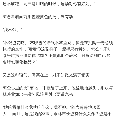
还不够稳。高三是用脑的时候，这汤对你有好处。”
陈念看着面前那盅澄黄色的汤，没有动。
“我不饿。”
“不饿也要吃。”林映雪的语气不容置疑，像是在批阅一份必须
执行的文件，“看看你这副样子，瘦得只有骨头。怎么？宋知
微平时捨不得给你吃肉？还是她那个薪水，只够给她自己买
名牌包和化妆品？”
又是这种语气。高高在上，对宋知微充满了鄙夷。
陈念心里的火“噌”地一下就冒了上来。他猛地抬起头，那双与
林映雪如出一辙的凤眼里射出两道寒光。
“她给我做什么我就吃什么，我不挑。”陈念冷冷地顶回
去，“而且，这是我的家事，跟林市长您有什么关係？您是不