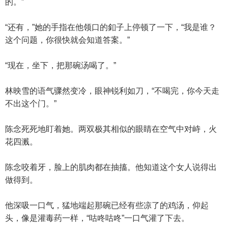
的。”
“还有，”她的手指在他领口的釦子上停顿了一下，“我是谁？
这个问题，你很快就会知道答案。”
“现在，坐下，把那碗汤喝了。”
林映雪的语气骤然变冷，眼神锐利如刀，“不喝完，你今天走
不出这个门。”
陈念死死地盯着她。两双极其相似的眼睛在空气中对峙，火
花四溅。
陈念咬着牙，脸上的肌肉都在抽搐。他知道这个女人说得出
做得到。
他深吸一口气，猛地端起那碗已经有些凉了的鸡汤，仰起
头，像是灌毒药一样，“咕咚咕咚”一口气灌了下去。