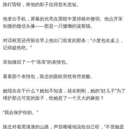
路灯昏暗，将他的影子拉得忽长忽短。
他拿出手机，屏幕的光亮在黑暗中显得格外微弱。他点开宋
知微的微信头像——那是一只慵懒的波斯猫。
对话框里还停留在早上他出门前发的那条：“小笼包在桌上，
记得趁热吃。”
宋知微回了一个“亲亲”的表情包。
看着那个表情包，陈念的眼眶突然有些发酸。
她现在在干什么？她知不知道，就在刚刚，她的“好儿子”为了
维护那点可笑的面子，给她惹了一个天大的麻烦？
“我会保护你的。”
陈念对着黑漆漆的山路，声音嘶哑地说给自己听，“不管她是