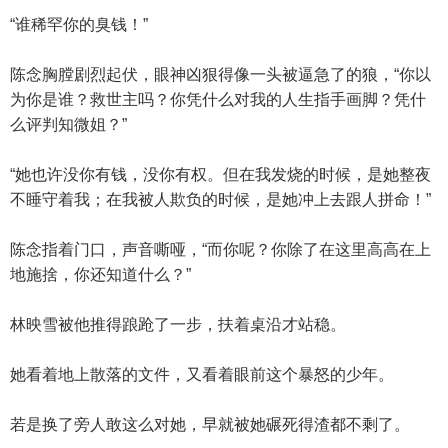
“谁稀罕你的臭钱！”
陈念胸膛剧烈起伏，眼神凶狠得像一头被逼急了的狼，“你以
为你是谁？救世主吗？你凭什么对我的人生指手画脚？凭什
么评判知微姐？”
“她也许没你有钱，没你有权。但在我发烧的时候，是她整夜
不睡守着我；在我被人欺负的时候，是她冲上去跟人拼命！”
陈念指着门口，声音嘶哑，“而你呢？你除了在这里高高在上
地施捨，你还知道什么？”
林映雪被他推得踉跄了一步，扶着桌沿才站稳。
她看着地上散落的文件，又看着眼前这个暴怒的少年。
若是换了旁人敢这么对她，早就被她碾死得渣都不剩了。