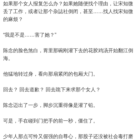
如果那个女人报复怎么办？如果她随便找个理由，让宋知微
丢了工作，或者让那个杂誌社倒闭，甚至……找人找宋知微
的麻烦？
“我是不是……害了她？”
陈念的脸色煞白，胃里那碗刚灌下去的花胶鸡汤开始翻江倒
海。
他猛地转过身，看向那扇紧闭的包厢大门。
回去？ 回去道歉？ 回去跪下来求那个女人？
陈念迈出了一步，脚步沉重得像是灌了铅。
可是，手在碰到门把手的前一秒，僵住了。
少年人那点可怜又倔强的自尊心，那股子还没被社会毒打磨