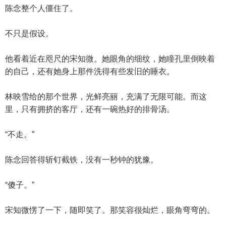
陈念整个人僵住了。
不只是假设。
他看着近在咫尺的宋知微。她眼角的细纹，她瞳孔里倒映着
的自己，还有她身上那件洗得有些发旧的睡衣。
林映雪给的那个世界，光鲜亮丽，充满了无限可能。而这
里，只有拥挤的客厅，还有一碗热好的排骨汤。
“不走。”
陈念回答得斩钉截铁，没有一秒钟的犹豫。
“傻子。”
宋知微愣了一下，随即笑了。那笑容很灿烂，眼角弯弯的。