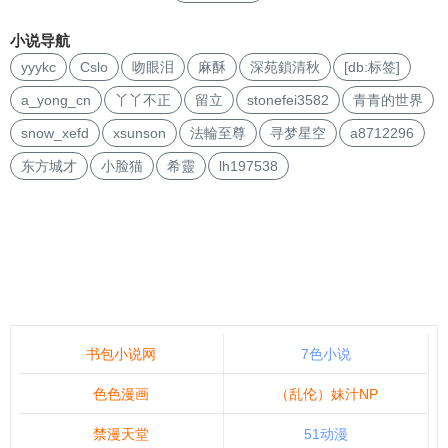
小说导航
yyykc
Cslo
吻眼泪
麻酥
深苑鎖清秋
[db:标签]
a_yong_cn
丫丫不正
留立
stonefei3582
青青的世界
snow_xefd
xsunson
法輪至尊
寻梦星空
a8712296
东方城才
小脸猫
希靈
lh197538
书包小说网
7色小说
色色漫画
（乱伦）妹汁NP
禁漫天堂
51动漫