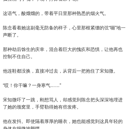
这语气，酸熘熘的，带着平日里那种熟悉的烟火气。
陈念看着她这副毫无防备的样子，心里那根紧绷的弦“嘣”地一
声断了。
那种劫后馀生的庆幸，混合着巨大的愧疚和恐惧，让他再也
控制不住自己。
他连鞋都没换，直接冲过去，从背后一把抱住了宋知微。
“哎！你干嘛？一身寒气……”
宋知微吓了一跳，刚想骂人，却感觉到陈念把头深深地埋进
了她的颈窝里，手臂勒得她有些发疼。
他在发抖。即使隔着厚厚的睡衣，她也能感觉到这具年轻的
身体在细微地颤慄。