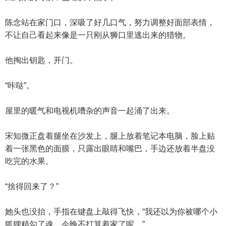
陈念站在家门口，深吸了好几口气，努力调整好面部表情，
不让自己看起来像是一只刚从狮口里逃出来的猎物。
他掏出钥匙，开门。
“咔哒”。
屋里的暖气和电视机嘈杂的声音一起涌了出来。
宋知微正盘着腿坐在沙发上，腿上放着笔记本电脑，脸上贴
着一张黑色的面膜，只露出眼睛和嘴巴，手边还放着半盘没
吃完的水果。
“捨得回来了？”
她头也没抬，手指在键盘上敲得飞快，“我还以为你被哪个小
狐狸精勾了魂，今晚不打算着家了呢。”