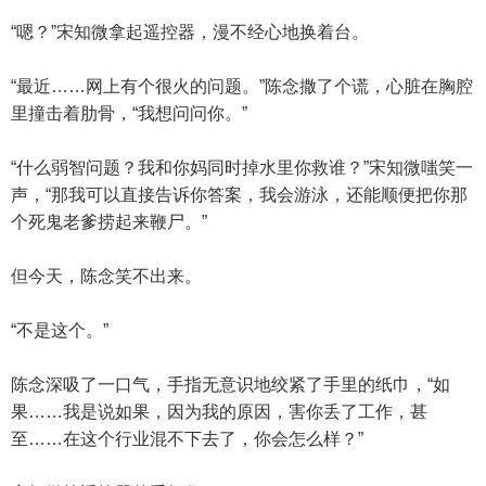
“嗯？”宋知微拿起遥控器，漫不经心地换着台。
“最近……网上有个很火的问题。”陈念撒了个谎，心脏在胸腔
里撞击着肋骨，“我想问问你。”
“什么弱智问题？我和你妈同时掉水里你救谁？”宋知微嗤笑一
声，“那我可以直接告诉你答案，我会游泳，还能顺便把你那
个死鬼老爹捞起来鞭尸。”
但今天，陈念笑不出来。
“不是这个。”
陈念深吸了一口气，手指无意识地绞紧了手里的纸巾，“如
果……我是说如果，因为我的原因，害你丢了工作，甚
至……在这个行业混不下去了，你会怎么样？”