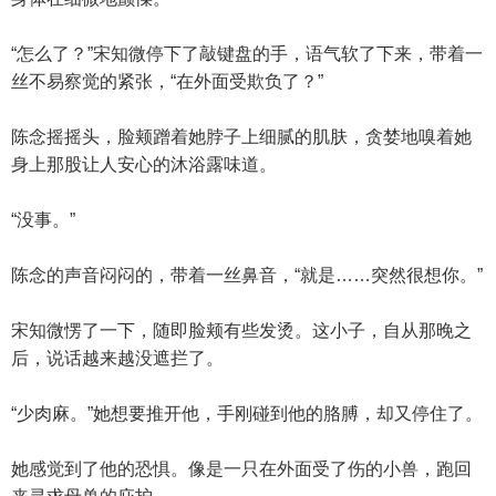
“怎么了？”宋知微停下了敲键盘的手，语气软了下来，带着一
丝不易察觉的紧张，“在外面受欺负了？”
陈念摇摇头，脸颊蹭着她脖子上细腻的肌肤，贪婪地嗅着她
身上那股让人安心的沐浴露味道。
“没事。”
陈念的声音闷闷的，带着一丝鼻音，“就是……突然很想你。”
宋知微愣了一下，随即脸颊有些发烫。这小子，自从那晚之
后，说话越来越没遮拦了。
“少肉麻。”她想要推开他，手刚碰到他的胳膊，却又停住了。
她感觉到了他的恐惧。像是一只在外面受了伤的小兽，跑回