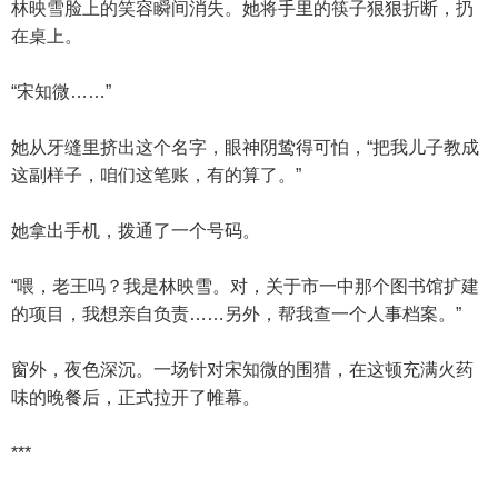
林映雪脸上的笑容瞬间消失。她将手里的筷子狠狠折断，扔
在桌上。
“宋知微……”
她从牙缝里挤出这个名字，眼神阴鸷得可怕，“把我儿子教成
这副样子，咱们这笔账，有的算了。”
她拿出手机，拨通了一个号码。
“喂，老王吗？我是林映雪。对，关于市一中那个图书馆扩建
的项目，我想亲自负责……另外，帮我查一个人事档案。”
窗外，夜色深沉。一场针对宋知微的围猎，在这顿充满火药
味的晚餐后，正式拉开了帷幕。
***