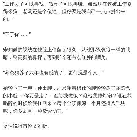
“工作丢了可以再找，钱没了可以再赚。虽然现在这破工作累
得像狗，老闆还是个傻逼，但好歹是我自己一点点拼出来
的。”
“至于你……”
宋知微的视线在他脸上停留了很久，从他那双像狼一样的眼
睛，到高挺的鼻樑，再到那个还有点红肿的嘴角。
“养条狗养了六年也有感情了，更何况是个人。”
她轻哼了一声，伸出脚，那只穿着棉袜的脚轻轻踢了踢陈念
的小腿，“你要是走了，谁给我做饭？谁给我修灯泡？谁在我
喝醉的时候给我扛回来？请个全职保姆一个月还得八千块
呢，你多划算，免费劳动力。”
这话说得市侩又难听。