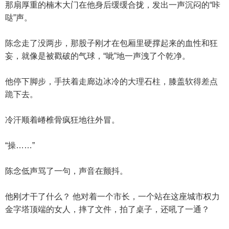
那扇厚重的楠木大门在他身后缓缓合拢，发出一声沉闷的“咔
哒”声。
陈念走了没两步，那股子刚才在包厢里硬撑起来的血性和狂
妄，就像是被戳破的气球，“呲”地一声洩了个乾净。
他停下脚步，手扶着走廊边冰冷的大理石柱，膝盖软得差点
跪下去。
冷汗顺着嵴椎骨疯狂地往外冒。
“操……”
陈念低声骂了一句，声音在颤抖。
他刚才干了什么？ 他对着一个市长，一个站在这座城市权力
金字塔顶端的女人，摔了文件，拍了桌子，还吼了一通？