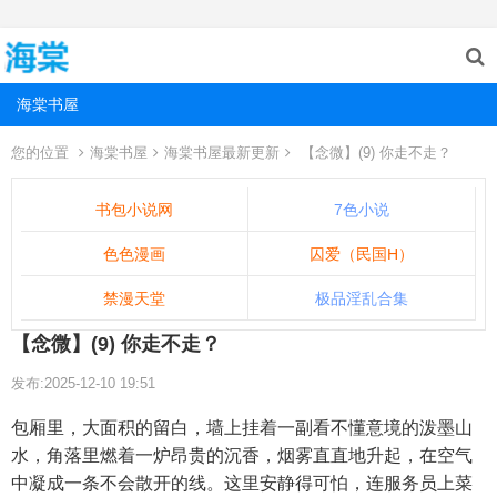
海棠书屋
您的位置
海棠书屋
海棠书屋最新更新
【念微】(9) 你走不走？
书包小说网
7色小说
色色漫画
囚爱（民国H）
禁漫天堂
极品淫乱合集
【念微】(9) 你走不走？
发布:2025-12-10 19:51
包厢里，大面积的留白，墙上挂着一副看不懂意境的泼墨山
水，角落里燃着一炉昂贵的沉香，烟雾直直地升起，在空气
中凝成一条不会散开的线。这里安静得可怕，连服务员上菜