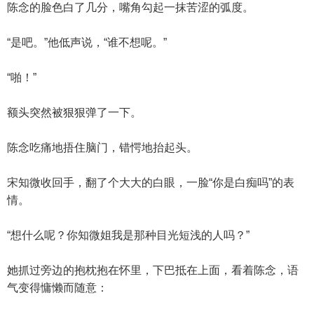
陈念的脸色白了几分，嘴角勾起一抹苦涩的弧度。
“是吧。”他低声说，“谁不想呢。”
“啪！”
额头突然被狠狠弹了一下。
陈念吃痛地捂住脑门，错愕地抬起头。
宋知微收回手，翻了个大大的白眼，一脸“你是白痴吗”的表
情。
“想什么呢？你知微姐我是那种目光短浅的人吗？”
她抓过旁边的抱枕抱在怀里，下巴抵在上面，看着陈念，语
气变得慵懒而随意：