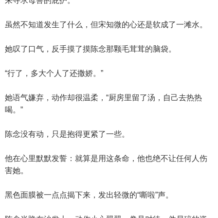
来寻求母兽的庇护。
虽然不知道发生了什么，但宋知微的心还是软成了一滩水。
她叹了口气，反手摸了摸陈念那颗毛茸茸的脑袋。
“行了，多大个人了还撒娇。”
她语气嫌弃，动作却很温柔，“厨房里留了汤，自己去热热
喝。”
陈念没有动，只是抱得更紧了一些。
他在心里默默发誓：就算是用这条命，他也绝不让任何人伤
害她。
黑色面膜被一点点揭下来，发出轻微的“嘶啦”声。