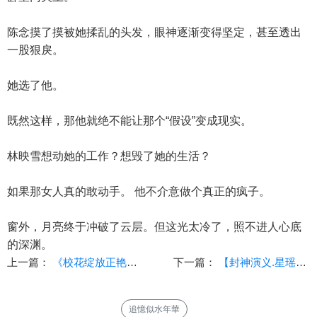
陈念摸了摸被她揉乱的头发，眼神逐渐变得坚定，甚至透出
一股狠戾。
她选了他。
既然这样，那他就绝不能让那个“假设”变成现实。
林映雪想动她的工作？想毁了她的生活？
如果那女人真的敢动手。 他不介意做个真正的疯子。
窗外，月亮终于冲破了云层。但这光太冷了，照不进人心底
的深渊。
上一篇：
《校花绽放正艳时》30-34
下一篇：
【封神演义.星瑶传】（5） 作者：游荡的艾莉卡
追憶似水年華