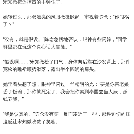
宋知微按遥控器的手顿住了。
她转过头，那双漂亮的凤眼微微眯起，审视着陈念：“你闯祸
了？”
“没有，就是假设。”陈念急切地否认，眼神有些闪躲，“同学
群里都在玩这个真心话大冒险。”
“假设啊……”宋知微松了口气，身体向后靠在沙发背上，那件
宽松的睡裙顺势滑落，露出半个圆润的肩头。
她歪着头想了想，眼神里闪过一丝精明的光：“要是你害老娘
丢了饭碗，那你就死定了。我会把你卖到泰国去当人妖，赚
钱养我。”
“我是认真的。”陈念没有笑，反而凑近了一些，那种迫切的压
迫感让宋知微收敛了笑容。