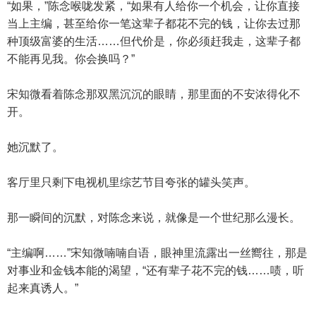
“如果，”陈念喉咙发紧，“如果有人给你一个机会，让你直接
当上主编，甚至给你一笔这辈子都花不完的钱，让你去过那
种顶级富婆的生活……但代价是，你必须赶我走，这辈子都
不能再见我。你会换吗？”
宋知微看着陈念那双黑沉沉的眼睛，那里面的不安浓得化不
开。
她沉默了。
客厅里只剩下电视机里综艺节目夸张的罐头笑声。
那一瞬间的沉默，对陈念来说，就像是一个世纪那么漫长。
“主编啊……”宋知微喃喃自语，眼神里流露出一丝嚮往，那是
对事业和金钱本能的渴望，“还有辈子花不完的钱……啧，听
起来真诱人。”