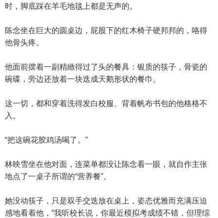
时，脚底踩在羊毛地毯上都是无声的。
陈念坐在巨大的圆桌边，屁股下的红木椅子硬邦邦的，咯得
他骨头疼。
他面前摆着一副精緻得过了头的餐具：银质的筷子，骨瓷的
碗碟，旁边还放着一块迭成天鹅形状的餐巾。
这一切，都和穿着洗得发白校服、背着帆布书包的他格格不
入。
“把这碗花胶鸡汤喝了。”
林映雪坐在他对面，连菜单都没让陈念看一眼，就自作主张
地点了一桌子所谓的“营养餐”。
她没动筷子，只是双手交迭放在桌上，姿态优雅而充满压迫
感地看着他，“我听校长说，你最近模拟考成绩不错，但理综